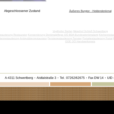
Abgeschlossener Zustand
Äußeres Burgtor - Heldendenkmal
Voglhofer Stefan
Meierhof Schloß Schwertberg
taurierung Restaurator
Konservierung Denkmalpflege OÖ BDA Bundesdenkmalamt
Kirchenresta
ätenrestaurierung Antiquitätenrestaurator
Fensterrestaurierung Fenster
Portalrestaurierung Portal
OOE OÖ Handwerkspreis
A-4311 Schwertberg
Aisttalstraße 3
Tel.: 07262/62675
Fax DW 14
UID -