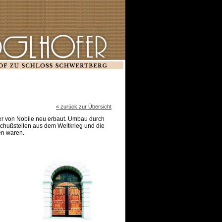
« zurück zur Übersicht
r von Nobile neu erbaut. Umbau durch
chußstellen aus dem Weltkrieg und die
n waren.