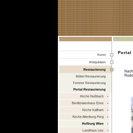
Portal
Kunst
Antiquitäten
Restaurierung
Nach
Rudol
Möbel Restaurierung
Fenster Restaurierung
Portal Restaurierung
Kirche Nußbach
Benifiziatenhaus Enns
Kirche Kallham
Kirche Altenburg Perg
Hofburg Wien
Landhaus Linz