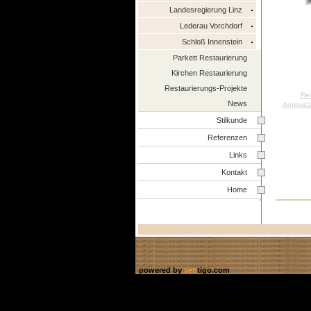
Landesregierung Linz
Lederau Vorchdorf
Schloß Innenstein
Parkett Restaurierung
Kirchen Restaurierung
Restaurierungs-Projekte
Res
News
Antiquit
Stilkunde
Referenzen
Links
Kontakt
Home
powered by
ven
tigo.com