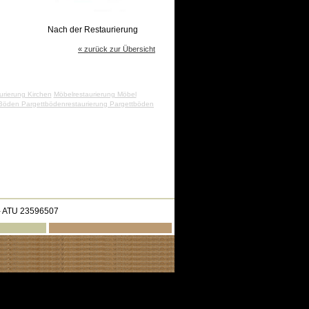
Nach der Restaurierung
« zurück zur Übersicht
urierung Kirchen
Möbelrestaurierung Möbel
Böden Pargettbödenrestaurierung Pargettböden
 ATU 23596507