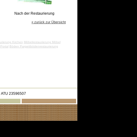
Nach der Restaurierung
« zurück zur Übersicht
urierung Kirchen
Möbelrestaurierung Möbel
 Portal
Böden Pargettbödenrestaurierung
 ATU 23596507