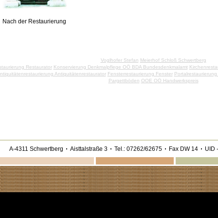
Nach der Restaurierung
Voglhofer Stefan
Meierhof Schloß Schwertberg
taurierung Restaurator
Konservierung Denkmalpflege OÖ BDA Bundesdenkmalamt
Kirchenresta
ntiquitätenrestaurierung Antiquitätenrestaurator
Fensterrestaurierung Fenster
Portalrestaurierung
Pargettböden
OOE OÖ Handwerkspreis
A-4311 Schwertberg
Aisttalstraße 3
Tel.: 07262/62675
Fax DW 14
UID -