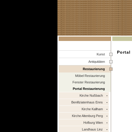
Portal
Kunst
Antiquitäten
Restaurierung
Möbel Restaurierung
Fenster Restaurierung
Portal Restaurierung
Kirche Nußbach
Benifiziatenhaus Enns
Kirche Kallham
Kirche Altenburg Perg
Hofburg Wien
Landhaus Linz