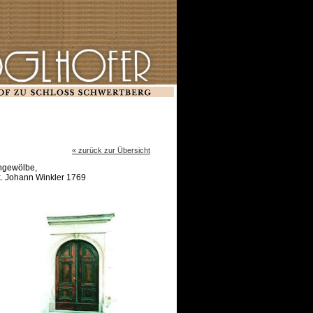
« zurück zur Übersicht
ngewölbe,
k. Johann Winkler 1769