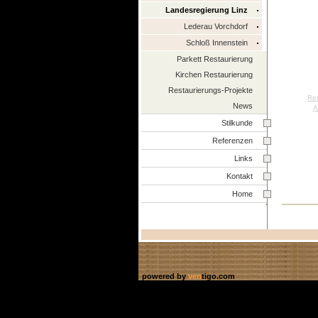
Landesregierung Linz
Lederau Vorchdorf
Schloß Innenstein
Parkett Restaurierung
Kirchen Restaurierung
Restaurierungs-Projekte
Res
News
A
Stilkunde
Referenzen
Links
Kontakt
Home
powered by
ven
tigo.com